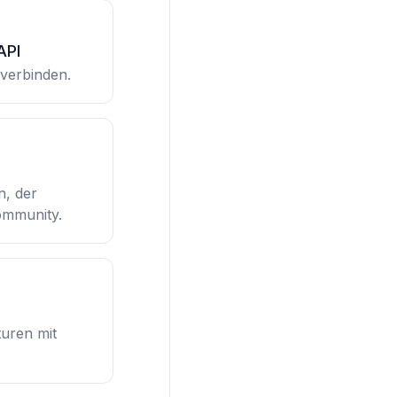
API
verbinden.
n, der
mmunity.
uren mit