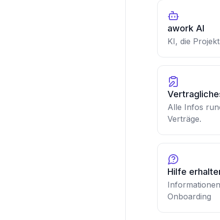
awork AI
KI, die Projek
Vertraglich
Alle Infos ru
Verträge.
Hilfe erhalte
Informatione
Onboarding